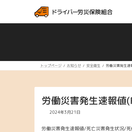
コ
ナ
ン
ビ
テ
ゲ
ン
ー
ツ
シ
へ
ョ
ス
ン
キ
に
ッ
移
プ
動
トップページ
お知らせ
安全衛生
労働災害発生速報
労働災害発生速報値(
2024年3月21日
労働災害発生速報値/死亡災害発生状況/