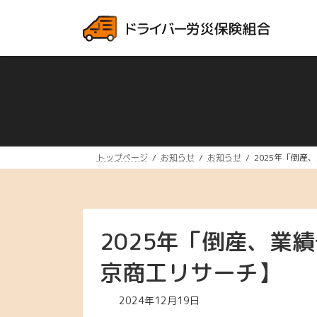
コ
ナ
ン
ビ
テ
ゲ
ン
ー
ツ
シ
へ
ョ
ス
ン
キ
に
ッ
移
プ
動
トップページ
お知らせ
お知らせ
2025年「倒
2025年「倒産、業
京商工リサーチ】
2024年12月19日