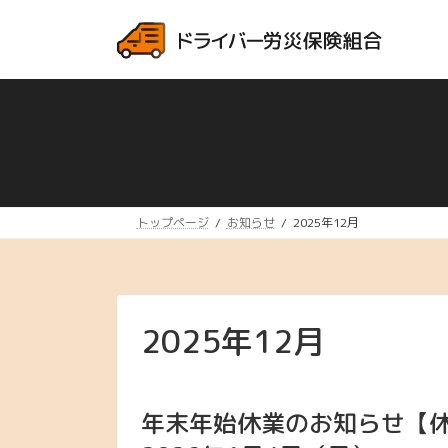
コ
ナ
ン
ビ
テ
ゲ
ン
ー
ツ
シ
へ
ョ
ス
ン
キ
に
ッ
移
プ
動
トップページ
お知らせ
2025年12月
2025年12月
年末年始休業のお知らせ【休業