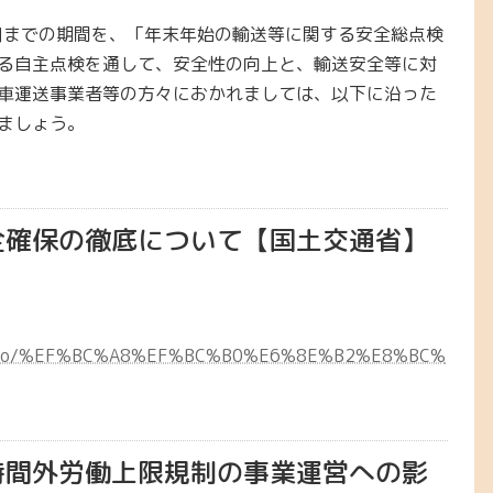
0日までの期間を、「年末年始の輸送等に関する安全総点検
る自主点検を通して、安全性の向上と、輸送安全等に対
車運送事業者等の方々におかれましては、以下に沿った
ましょう。
全確保の徹底について【国土交通省】
n/nagano/%EF%BC%A8%EF%BC%B0%E6%8E%B2%E8%BC%
時間外労働上限規制の事業運営への影